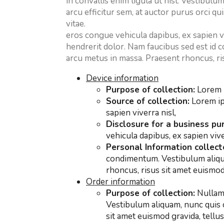
in convallis enim ligula ut nisl. Vestibul
arcu efficitur sem, at auctor purus orci q
vitae.
eros congue vehicula dapibus, ex sapien vi
hendrerit dolor. Nam faucibus sed est id 
arcu metus in massa. Praesent rhoncus, ri
Device information
Purpose of collection:
Lorem i
Source of collection:
Lorem ip
sapien viverra nisl,
Disclosure for a business pu
vehicula dapibus, ex sapien vive
Personal Information collect
condimentum. Vestibulum aliquam
rhoncus, risus sit amet euismod 
Order information
Purpose of collection:
Nullam 
Vestibulum aliquam, nunc quis c
sit amet euismod gravida, tellu