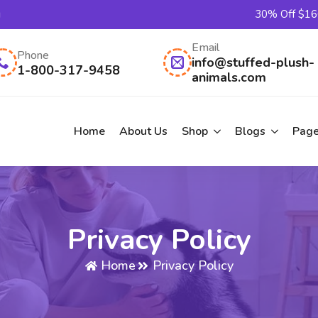
g
30% Off $160
Email
ch
Phone
info@stuffed-plush-
1-800-317-9458
animals.com
Home
About Us
Shop
Blogs
Pag
Privacy Policy
Home
Privacy Policy