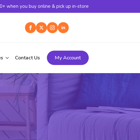
+ when you buy online & pick up in-store
es
Contact Us
My Account