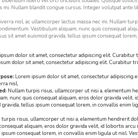
um bibendum libero vel orci tincidunt sodales. Quisque sollic
uis mi. Nullam blandit congue cursus. Integer volutpat ante 
verra nisl, ac ullamcorper lectus massa nec mi. Nullam turpi
condimentum. Vestibulum aliquam, nunc quis consequat aliquam
sus sit amet euismod gravida, tellus ipsum consequat lorem,
psum dolor sit amet, consectetur adipiscing elit. Curabitur t
sum dolor sit amet, consectetur adipiscing elit. Curabitur tr
rpose:
Lorem ipsum dolor sit amet, consectetur adipiscing el
rra nisl,
ed:
Nullam turpis risus, ullamcorper ut nisi a, elementum he
, nunc quis consequat aliquam, eros dolor gravida velit, i
gravida, tellus ipsum consequat lorem, in convallis enim ligu
turpis risus, ullamcorper ut nisi a, elementum hendrerit d
onsequat aliquam, eros dolor gravida velit, id lobortis arcu
s ipsum consequat lorem, in convallis enim ligula ut nisl. V