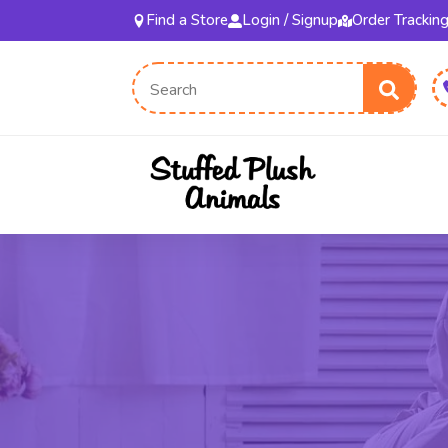
Find a Store
Login / Signup
Order Trackin
Sear
for: