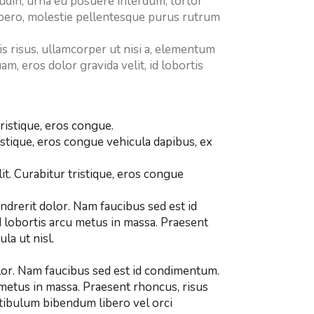
itudin, urna eu posuere interdum, tortor
libero, molestie pellentesque purus rutrum
s risus, ullamcorper ut nisi a, elementum
, eros dolor gravida velit, id lobortis
ristique, eros congue.
istique, eros congue vehicula dapibus, ex
it. Curabitur tristique, eros congue
ndrerit dolor. Nam faucibus sed est id
d lobortis arcu metus in massa. Praesent
la ut nisl.
olor. Nam faucibus sed est id condimentum.
 metus in massa. Praesent rhoncus, risus
estibulum bibendum libero vel orci